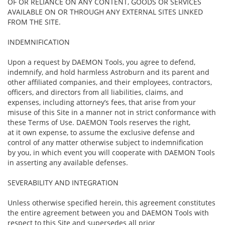
OF OR RELIANCE ON ANY CONTENT, GOODS OR SERVICES
AVAILABLE ON OR THROUGH ANY EXTERNAL SITES LINKED
FROM THE SITE.
INDEMNIFICATION
Upon a request by DAEMON Tools, you agree to defend,
indemnify, and hold harmless Astroburn and its parent and
other affiliated companies, and their employees, contractors,
officers, and directors from all liabilities, claims, and
expenses, including attorney’s fees, that arise from your
misuse of this Site in a manner not in strict conformance with
these Terms of Use. DAEMON Tools reserves the right,
at it own expense, to assume the exclusive defense and
control of any matter otherwise subject to indemnification
by you, in which event you will cooperate with DAEMON Tools
in asserting any available defenses.
SEVERABILITY AND INTEGRATION
Unless otherwise specified herein, this agreement constitutes
the entire agreement between you and DAEMON Tools with
respect to this Site and supersedes all prior