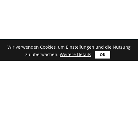
Wir verwenden Cookies, um Einstellungen und die Nutzung
zu überwachen.
Weitere Details
Deutsch
Herunterladen
Astroburn Lite
Astroburn Pro