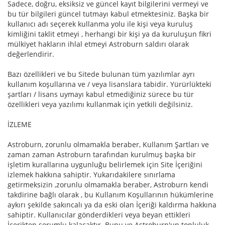
Sadece, doğru, eksiksiz ve güncel kayıt bilgilerini vermeyi ve
bu tür bilgileri güncel tutmayı kabul etmektesiniz. Başka bir
kullanıcı adı seçerek kullanma yolu ile kişi veya kuruluş
kimliğini taklit etmeyi , herhangi bir kişi ya da kuruluşun fikri
mülkiyet hakların ihlal etmeyi Astroburn saldırı olarak
değerlendirir.
Bazı özellikleri ve bu Sitede bulunan tüm yazılımlar ayrı
kullanım koşullarına ve / veya lisanslara tabidir. Yürürlükteki
şartları / lisans uymayı kabul etmediğiniz sürece bu tür
özellikleri veya yazılımı kullanmak için yetkili değilsiniz.
İZLEME
Astroburn, zorunlu olmamakla beraber, Kullanım Şartları ve
zaman zaman Astroburn tarafından kurulmuş başka bir
işletim kurallarına uygunluğu belirlemek için Site İçeriğini
izlemek hakkına sahiptir. Yukarıdakilere sınırlama
getirmeksizin ,zorunlu olmamakla beraber, Astroburn kendi
takdirine bağlı olarak , bu Kullanım Koşullarının hükümlerine
aykırı şekilde sakıncalı ya da eski olan İçeriği kaldırma hakkına
sahiptir. Kullanıcılar gönderdikleri veya beyan ettikleri
İçerikten sorumlu kalacaktır. Bunu ve Astroburn'un topluluk