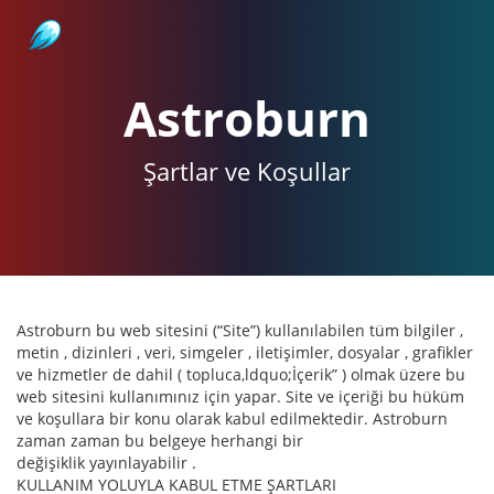
Astroburn
Astroburn
Şartlar ve Koşullar
Astroburn bu web sitesini (“Site”) kullanılabilen tüm bilgiler ,
metin , dizinleri , veri, simgeler , iletişimler, dosyalar , grafikler
ve hizmetler de dahil ( topluca,ldquo;İçerik” ) olmak üzere bu
web sitesini kullanımınız için yapar. Site ve içeriği bu hüküm
ve koşullara bir konu olarak kabul edilmektedir. Astroburn
zaman zaman bu belgeye herhangi bir
değişiklik yayınlayabilir .
KULLANIM YOLUYLA KABUL ETME ŞARTLARI