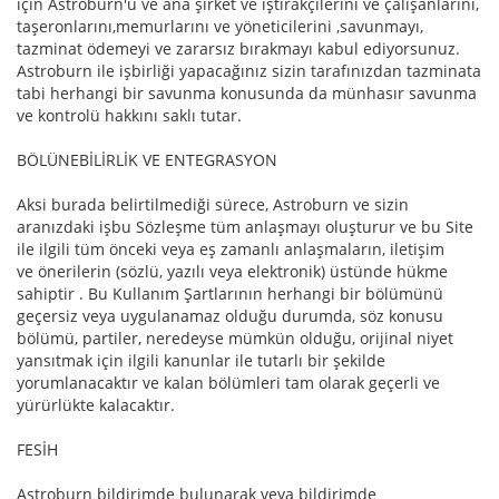
için Astroburn'u ve ana şirket ve iştirakçilerini ve çalışanlarını,
taşeronlarını,memurlarını ve yöneticilerini ,savunmayı,
tazminat ödemeyi ve zararsız bırakmayı kabul ediyorsunuz.
Astroburn ile işbirliği yapacağınız sizin tarafınızdan tazminata
tabi herhangi bir savunma konusunda da münhasır savunma
ve kontrolü hakkını saklı tutar.
BÖLÜNEBİLİRLİK VE ENTEGRASYON
Aksi burada belirtilmediği sürece, Astroburn ve sizin
aranızdaki işbu Sözleşme tüm anlaşmayı oluşturur ve bu Site
ile ilgili tüm önceki veya eş zamanlı anlaşmaların, iletişim
ve önerilerin (sözlü, yazılı veya elektronik) üstünde hükme
sahiptir . Bu Kullanım Şartlarının herhangi bir bölümünü
geçersiz veya uygulanamaz olduğu durumda, söz konusu
bölümü, partiler, neredeyse mümkün olduğu, orijinal niyet
yansıtmak için ilgili kanunlar ile tutarlı bir şekilde
yorumlanacaktır ve kalan bölümleri tam olarak geçerli ve
yürürlükte kalacaktır.
FESİH
Astroburn bildirimde bulunarak veya bildirimde