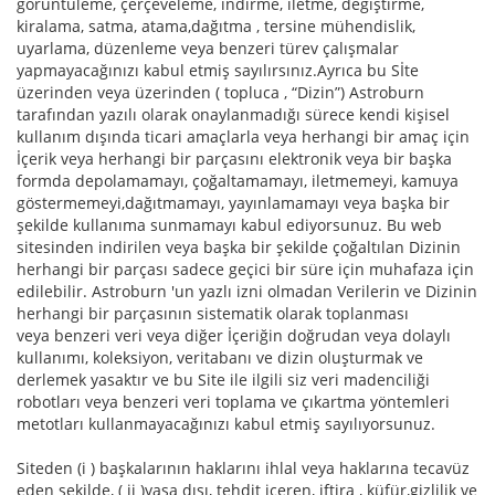
görüntüleme, çerçeveleme, indirme, iletme, değiştirme,
kiralama, satma, atama,dağıtma , tersine mühendislik,
uyarlama, düzenleme veya benzeri türev çalışmalar
yapmayacağınızı kabul etmiş sayılırsınız.Ayrıca bu Sİte
üzerinden veya üzerinden ( topluca , “Dizin”) Astroburn
tarafından yazılı olarak onaylanmadığı sürece kendi kişisel
kullanım dışında ticari amaçlarla veya herhangi bir amaç için
İçerik veya herhangi bir parçasını elektronik veya bir başka
formda depolamamayı, çoğaltamamayı, iletmemeyi, kamuya
göstermemeyi,dağıtmamayı, yayınlamamayı veya başka bir
şekilde kullanıma sunmamayı kabul ediyorsunuz. Bu web
sitesinden indirilen veya başka bir şekilde çoğaltılan Dizinin
herhangi bir parçası sadece geçici bir süre için muhafaza için
edilebilir. Astroburn 'un yazlı izni olmadan Verilerin ve Dizinin
herhangi bir parçasının sistematik olarak toplanması
veya benzeri veri veya diğer İçeriğin doğrudan veya dolaylı
kullanımı, koleksiyon, veritabanı ve dizin oluşturmak ve
derlemek yasaktır ve bu Site ile ilgili siz veri madenciliği
robotları veya benzeri veri toplama ve çıkartma yöntemleri
metotları kullanmayacağınızı kabul etmiş sayılıyorsunuz.
Siteden (i ) başkalarının haklarını ihlal veya haklarına tecavüz
eden şekilde, ( ii )yasa dışı, tehdit içeren, iftira , küfür,gizlilik ve