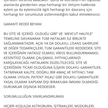
alanlarda gönderilen veya herhangi bir iletişim hakkında
eylem ya da eylemsizlik ilgili herhangi bir davranış için
herhangi bir sorumluluk üstlenmediğini kabul etmektesiniz.
GARANTİ REDDİ BEYANI
BU SİTE VE İÇERİĞİ OLDUĞU GİBİ” VE MEVCUT HALİYLE”
TEMELİNE DAYANARAK TÜM HATALARI İLE BİRLİKTE
SAĞLANMAKTADIR. AÇIK YA DA DOLAYLI, LİSANS SAHİPLERİ
VE DİĞER TEDARİKÇİLERİ, TÜM GARANTİLERİ REDDEDER, SİTE
VE İÇERİĞİNİN HATASIZ OLMASI, VİRÜS BULUNDURMAMASI,
KESİNTİSİZ OLARAK ÇALIŞMASI, İHTİYAÇLARINIZI
KARŞILAYACAĞI, HATALARIN DÜZELTİLECEĞİ, SİTE VE
İÇERİĞİNİN TİCARİ OLDUĞUNA İLİŞKİN DOLAYLI GARANTİLER,
TATMİNKAR KALİTE, DOĞRU, BİR AMAÇ VE İHTİYACI TAM
OLARAK UYGUN, PATENT İHLALİ GİBİ DOLAYLI GARANTİLERİ
YASAL OLARAK KAPSAM DIŞI BIRAKILMA İMKANI OLMADIĞI
DURUMLAR DIŞINDA REDDEDER.
SORUMLULUĞUN SINIRLANDIRILMASI
HİÇBİR KOŞULDA ASTROBURN, İŞTİRAKLERİ, MÜDÜRLERİ,