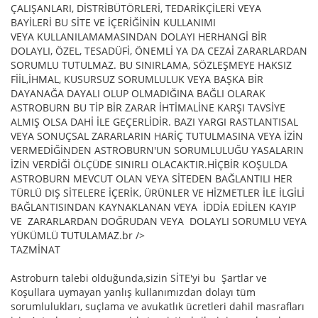
ÇALIŞANLARI, DİSTRİBÜTÖRLERİ, TEDARİKÇİLERİ VEYA
BAYİLERİ BU SİTE VE İÇERİĞİNİN KULLANIMI
VEYA KULLANILAMAMASINDAN DOLAYI HERHANGİ BİR
DOLAYLI, ÖZEL, TESADÜFİ, ÖNEMLİ YA DA CEZAİ ZARARLARDAN
SORUMLU TUTULMAZ. BU SINIRLAMA, SÖZLEŞMEYE HAKSIZ
FİİL,İHMAL, KUSURSUZ SORUMLULUK VEYA BAŞKA BİR
DAYANAĞA DAYALI OLUP OLMADIĞINA BAĞLI OLARAK
ASTROBURN BU TİP BİR ZARAR İHTİMALİNE KARŞI TAVSİYE
ALMIŞ OLSA DAHİ İLE GEÇERLİDİR. BAZI YARGI RASTLANTISAL
VEYA SONUÇSAL ZARARLARIN HARİÇ TUTULMASINA VEYA İZİN
VERMEDİĞİNDEN ASTROBURN'UN SORUMLULUĞU YASALARIN
İZİN VERDİĞİ ÖLÇÜDE SINIRLI OLACAKTIR.HİÇBİR KOŞULDA
ASTROBURN MEVCUT OLAN VEYA SİTEDEN BAĞLANTILI HER
TÜRLÜ DIŞ SİTELERE İÇERİK, ÜRÜNLER VE HİZMETLER İLE İLGİLİ
BAĞLANTISINDAN KAYNAKLANAN VEYA İDDİA EDİLEN KAYIP
VE ZARARLARDAN DOĞRUDAN VEYA DOLAYLI SORUMLU VEYA
YÜKÜMLÜ TUTULAMAZ.br />
TAZMİNAT
Astroburn talebi olduğunda,sizin SİTE'yi bu Şartlar ve
Koşullara uymayan yanlış kullanımızdan dolayı tüm
sorumlulukları, suçlama ve avukatlık ücretleri dahil masrafları